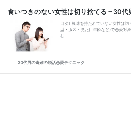
食いつきのない女性は切り捨てる – 30代
目次1 興味を持たれていない女性は切り
型・服装・見た目年齢など)で恋愛対象
食
む
い
つ
き
の
30代男の奇跡の婚活恋愛テクニック
な
い
女
性
は
切
り
捨
て
る
–