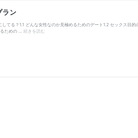
プラン
してる？1.1 どんな女性なのか見極めるためのデート1.2 セックス目
初
るための …
続きを読む
デ
ー
ト
は
ど
う
す
る
の？
目
的
別
の
デ
ー
ト