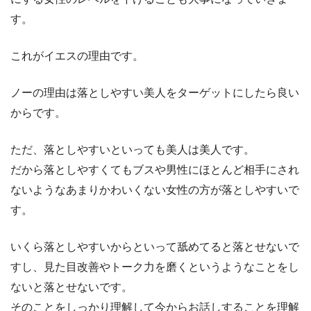
す。
これがイエスの理由です。
ノーの理由は落としやすい美人をターゲットにしたら良い
からです。
ただ、落としやすいといっても美人は美人です。
だから落としやすくてもブスや男性にほとんど相手にされ
ないようなあまりかわいくない女性の方が落としやすいで
す。
いくら落としやすいからといって舐めてると落とせないで
すし、見た目改善やトーク力を磨くというようなことをし
ないと落とせないです。
そのことをしっかり理解して今からお話しすることを理解