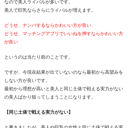
なので美人ライバルが多いです。
美人で巨乳ならさらにライバルが増えます。
どうせ、ナンパするならかわいい方が良い
どうせ、マッチングアプリでいいねを押すならかわいい方
が良い
というのは当たり前のことです。
ですが、今現在結果が出ていないのなら最初から高望みを
しない方が良いです。
最初から理想が高いと美人と同じ土俵で戦える実力がない
の美人ばかり狙ってしまうことになります。
【同じ土俵で戦える実力がない】
と書きましたが、美人や巨乳の女性と同じ土俵で戦える実