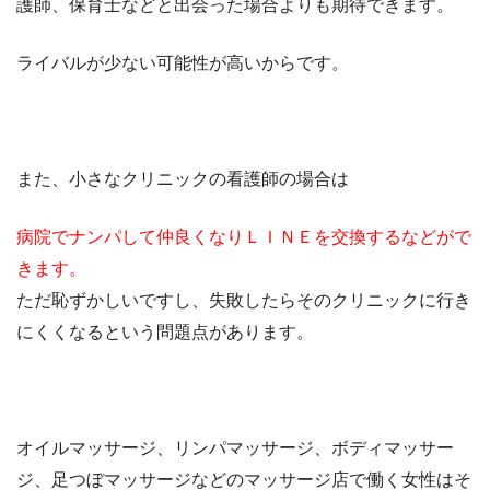
護師、保育士などと出会った場合よりも期待できます。
ライバルが少ない可能性が高いからです。
また、小さなクリニックの看護師の場合は
病院でナンパして仲良くなりＬＩＮＥを交換するなどがで
きます。
ただ恥ずかしいですし、失敗したらそのクリニックに行き
にくくなるという問題点があります。
オイルマッサージ、リンパマッサージ、ボディマッサー
ジ、足つぼマッサージなどのマッサージ店で働く女性はそ