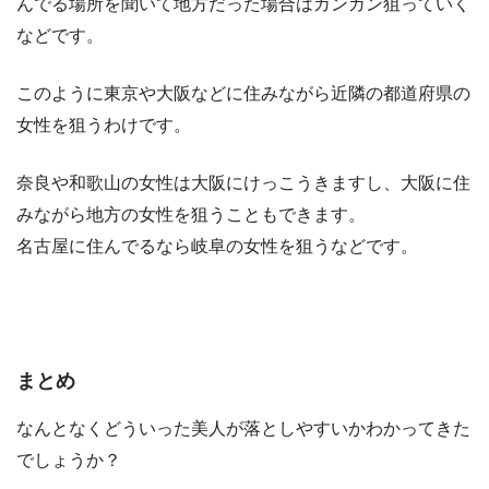
んでる場所を聞いて地方だった場合はガンガン狙っていく
などです。
このように東京や大阪などに住みながら近隣の都道府県の
女性を狙うわけです。
奈良や和歌山の女性は大阪にけっこうきますし、大阪に住
みながら地方の女性を狙うこともできます。
名古屋に住んでるなら岐阜の女性を狙うなどです。
まとめ
なんとなくどういった美人が落としやすいかわかってきた
でしょうか？