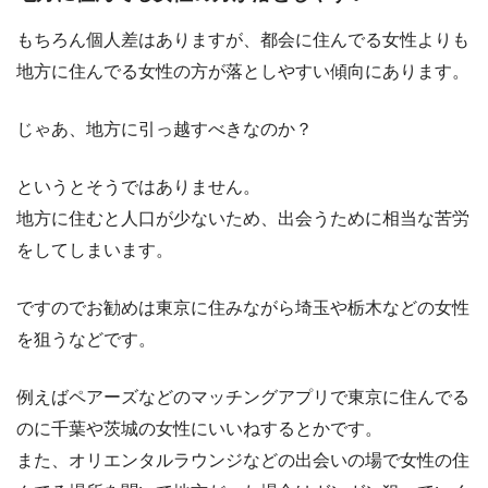
もちろん個人差はありますが、都会に住んでる女性よりも
地方に住んでる女性の方が落としやすい傾向にあります。
じゃあ、地方に引っ越すべきなのか？
というとそうではありません。
地方に住むと人口が少ないため、出会うために相当な苦労
をしてしまいます。
ですのでお勧めは東京に住みながら埼玉や栃木などの女性
を狙うなどです。
例えばペアーズなどのマッチングアプリで東京に住んでる
のに千葉や茨城の女性にいいねするとかです。
また、オリエンタルラウンジなどの出会いの場で女性の住