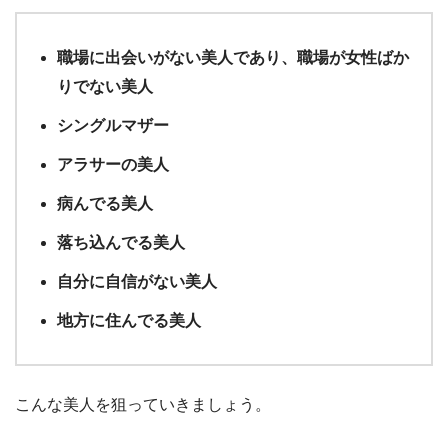
職場に出会いがない美人であり、職場が女性ばか
りでない美人
シングルマザー
アラサーの美人
病んでる美人
落ち込んでる美人
自分に自信がない美人
地方に住んでる美人
こんな美人を狙っていきましょう。