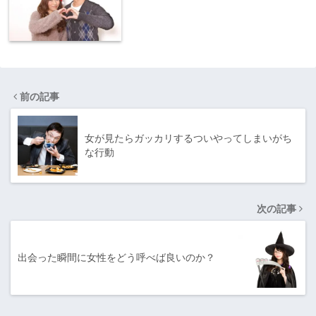
前の記事
女が見たらガッカリするついやってしまいがち
な行動
次の記事
出会った瞬間に女性をどう呼べば良いのか？