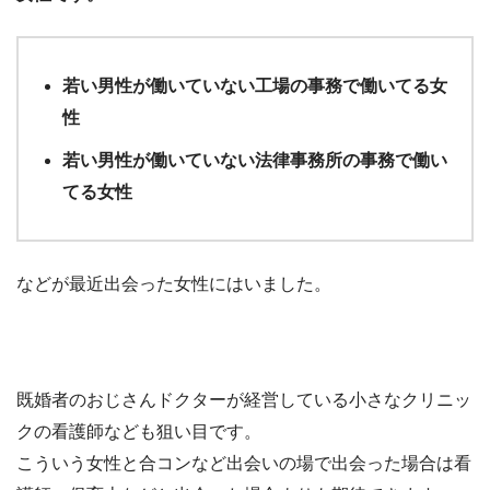
若い男性が働いていない工場の事務で働いてる女
性
若い男性が働いていない法律事務所の事務で働い
てる女性
などが最近出会った女性にはいました。
既婚者のおじさんドクターが経営している小さなクリニッ
クの看護師なども狙い目です。
こういう女性と合コンなど出会いの場で出会った場合は看