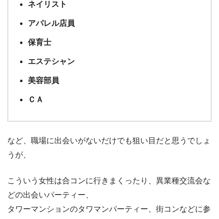
ネイリスト
アパレル店員
保育士
エステシャン
美容部員
ＣＡ
など、職場に出会いがないだけでも狙い目だと思うでしょ
うが、
こういう女性は合コンに行きまくったり、異業種交流会な
どの出会いパーティー、
タワーマンションのタワマンパーティー、街コンなどに参