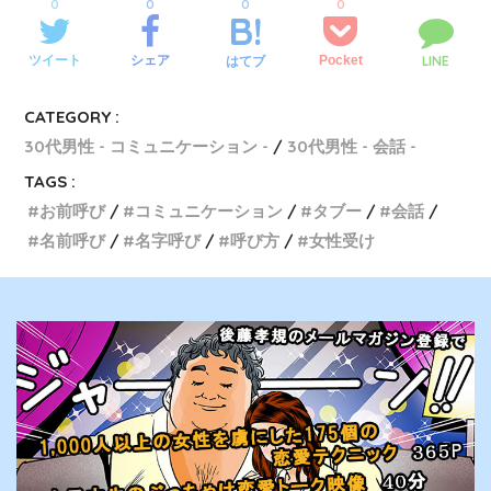
0
0
0
0
LINE
ツイート
シェア
Pocket
はてブ
CATEGORY :
30代男性 - コミュニケーション -
30代男性 - 会話 -
TAGS :
お前呼び
コミュニケーション
タブー
会話
名前呼び
名字呼び
呼び方
女性受け