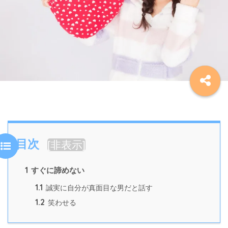
目次
[
非表示
]
1
すぐに諦めない
1.1
誠実に自分が真面目な男だと話す
1.2
笑わせる