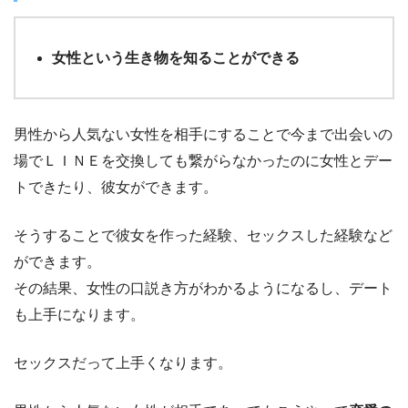
女性という生き物を知ることができる
男性から人気ない女性を相手にすることで今まで出会いの
場でＬＩＮＥを交換しても繋がらなかったのに女性とデー
トできたり、彼女ができます。
そうすることで彼女を作った経験、セックスした経験など
ができます。
その結果、女性の口説き方がわかるようになるし、デート
も上手になります。
セックスだって上手くなります。