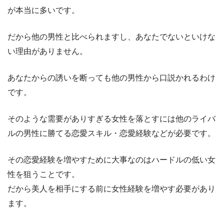
が本当に多いです。
だから他の男性と比べられますし、あなたでないといけな
い理由がありません。
あなたからの誘いを断っても他の男性から口説かれるわけ
です。
そのような需要がありすぎる女性を落とすには他のライバ
ルの男性に勝てる恋愛スキル・恋愛経験などが必要です。
その恋愛経験を増やすために大事なのはハードルの低い女
性を狙うことです。
だから美人を相手にする前に女性経験を増やす必要があり
ます。