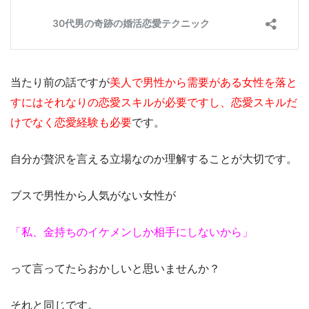
当たり前の話ですが
美人で男性から需要がある女性を落と
すにはそれなりの恋愛スキルが必要ですし、恋愛スキルだ
けでなく恋愛経験も必要
です。
自分が贅沢を言える立場なのか理解することが大切です。
ブスで男性から人気がない女性が
「私、金持ちのイケメンしか相手にしないから」
って言ってたらおかしいと思いませんか？
それと同じです。