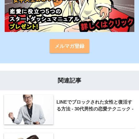
メルマガ登録
関連記事
LINEでブロックされた女性と復活す
る方法 - 30代男性の恋愛テクニック -