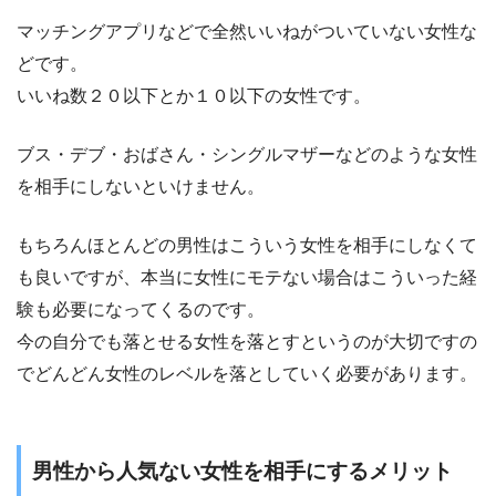
マッチングアプリなどで全然いいねがついていない女性な
どです。
いいね数２０以下とか１０以下の女性です。
ブス・デブ・おばさん・シングルマザーなどのような女性
を相手にしないといけません。
もちろんほとんどの男性はこういう女性を相手にしなくて
も良いですが、本当に女性にモテない場合はこういった経
験も必要になってくるのです。
今の自分でも落とせる女性を落とすというのが大切ですの
でどんどん女性のレベルを落としていく必要があります。
男性から人気ない女性を相手にするメリット