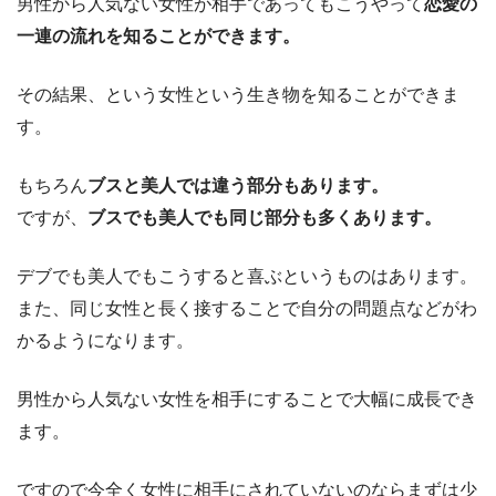
男性から人気ない女性が相手であってもこうやって
恋愛の
一連の流れを知ることができます。
その結果、という女性という生き物を知ることができま
す。
もちろん
ブスと美人では違う部分もあります。
ですが、
ブスでも美人でも同じ部分も多くあります。
デブでも美人でもこうすると喜ぶというものはあります。
また、同じ女性と長く接することで自分の問題点などがわ
かるようになります。
男性から人気ない女性を相手にすることで大幅に成長でき
ます。
ですので今全く女性に相手にされていないのならまずは少