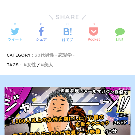
SHARE
0
0
0
0
LINE
ツイート
シェア
Pocket
はてブ
CATEGORY :
30代男性 - 恋愛学 -
TAGS :
女性
美人