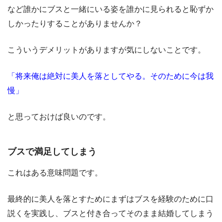
など誰かにブスと一緒にいる姿を誰かに見られると恥ずか
しかったりすることがありませんか？
こういうデメリットがありますが気にしないことです。
「将来俺は絶対に美人を落としてやる。そのために今は我
慢」
と思っておけば良いのです。
ブスで満足してしまう
これはある意味問題です。
最終的に美人を落とすためにまずはブスを経験のために口
説くを実践し、ブスと付き合ってそのまま結婚してしまう