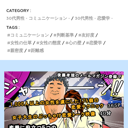
CATEGORY :
30代男性 - コミュニケーション -
30代男性 - 恋愛学 -
TAGS :
コミュニケーション
判断基準
友好度
女性の仕草
女性の態度
心の壁
恋愛学
親密度
距離感