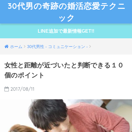
30代男の奇跡の婚活恋愛テクニ
ック
LINE追加で最新情報GET!!
ホーム
30代男性 - コミュニケーション -
女性と距離が近づいたと判断できる１０
個のポイント
2017/08/11