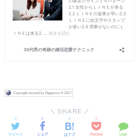
Copyright secured by Digiprove © 2017
SHARE
0
0
0
0
LINE
ツイート
シェア
Pocket
はてブ