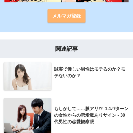
メルマガ登録
関連記事
誠実で優しい男性はモテるのか？モ
テないのか？
もしかして……脈アリ!? １4パターン
の女性からの恋愛脈ありサイン - 30
代男性の恋愛観察眼 -