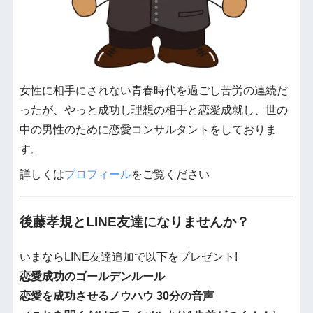
女性に相手にされない青春時代を過ごし苦労の連続だ
ったが、やっと成功し理想の相手と恋愛成就し、世の
中の男性のために恋愛コンサルタントをしておりま
す。
詳しくは
プロフィール
をご覧ください
後藤孝規とLINE友達になりませんか？
いまならLINE友達追加で以下をプレゼント!
恋愛成功のゴールデンルール
恋愛を成功させるノウハウ 30分の音声