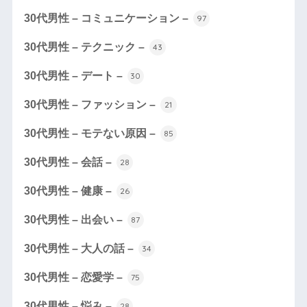
30代男性 – コミュニケーション –
97
30代男性 – テクニック –
43
30代男性 – デート –
30
30代男性 – ファッション –
21
30代男性 – モテない原因 –
85
30代男性 – 会話 –
28
30代男性 – 健康 –
26
30代男性 – 出会い –
87
30代男性 – 大人の話 –
34
30代男性 – 恋愛学 –
75
30代男性 – 悩み –
28