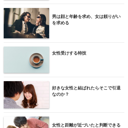
男は顔と年齢を求め、女は頼りがい
を求める
女性受けする特技
好きな女性と結ばれたらそこで引退
なのか？
女性と距離が近づいたと判断できる