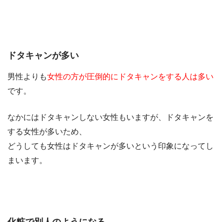
ドタキャンが多い
男性よりも
女性の方が圧倒的にドタキャンをする人は多い
です。
なかにはドタキャンしない女性もいますが、ドタキャンを
する女性が多いため、
どうしても女性はドタキャンが多いという印象になってし
まいます。
化粧で別人のようになる