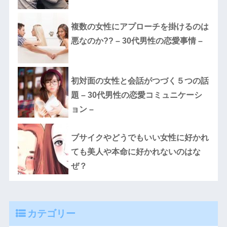
複数の女性にアプローチを掛けるのは
悪なのか?? – 30代男性の恋愛事情 –
初対面の女性と会話がつづく５つの話
題 – 30代男性の恋愛コミュニケーシ
ョン –
ブサイクやどうでもいい女性に好かれ
ても美人や本命に好かれないのはな
ぜ？
カテゴリー