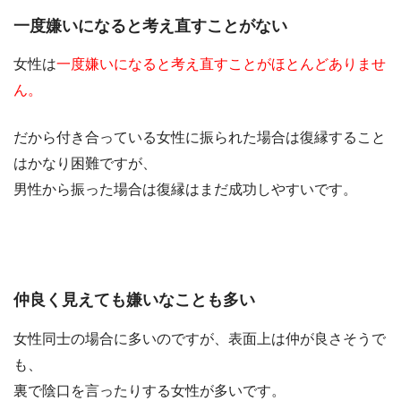
一度嫌いになると考え直すことがない
女性は
一度嫌いになると考え直すことがほとんどありませ
ん。
だから付き合っている女性に振られた場合は復縁すること
はかなり困難ですが、
男性から振った場合は復縁はまだ成功しやすいです。
仲良く見えても嫌いなことも多い
女性同士の場合に多いのですが、表面上は仲が良さそうで
も、
裏で陰口を言ったりする女性が多いです。