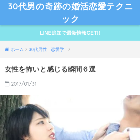
30代男の奇跡の婚活恋愛テクニ
ック
LINE追加で最新情報GET!!
ホーム
30代男性 - 恋愛学 -
女性を怖いと感じる瞬間６選
2017/01/31