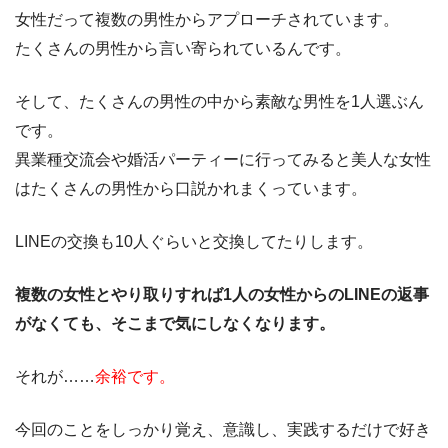
女性だって複数の男性からアプローチされています。
たくさんの男性から言い寄られているんです。
そして、たくさんの男性の中から素敵な男性を1人選ぶん
です。
異業種交流会や婚活パーティーに行ってみると美人な女性
はたくさんの男性から口説かれまくっています。
LINEの交換も10人ぐらいと交換してたりします。
複数の女性とやり取りすれば1人の女性からのLINEの返事
がなくても、そこまで気にしなくなります。
それが……
余裕です。
今回のことをしっかり覚え、意識し、実践するだけで好き