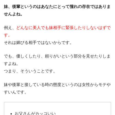
妹、後輩というのはあなたにとって憧れの存在ではありま
せんよね。
例え、
どんなに美人でも妹相手に緊張したりしないはずで
す。
それは媚びる相手ではないからです。
でも、優しくしたり、頼りがいという部分を見せたりしま
すよね。
つまり、そういうことです。
妹や後輩と接している時の態度というのは女性からモテや
すいんです。
お父さんがカッコいい