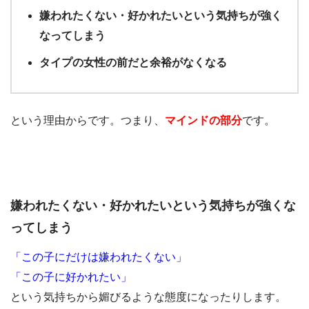
嫌われたくない・好かれたいという気持ちが強く
なってしまう
タイプの女性の前だと余裕がなくなる
という理由からです。つまり、
マインドの部分
です。
嫌われたくない・好かれたいという気持ちが強くな
ってしまう
「この子にだけは嫌われたくない」
「この子に好かれたい」
という気持ちから媚びるような態度になったりします。