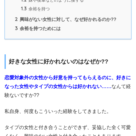
妹や後輩などのように接する
1.3
余裕を持つ
2
興味がない女性に対して、なぜ好かれるのか??
3
余裕を持つためには
好きな女性に好かれないのはなぜか??
恋愛対象外の女性から好意を持ってもらえるのに、好きに
なった女性やタイプの女性からは好かれない……
なんて経
験ないですか??
私自身、何度もこういった経験をしてきました。
タイプの女性と付き合うことができず、妥協した全く可愛