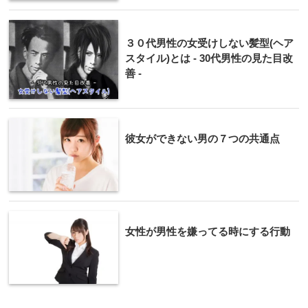
３０代男性の女受けしない髪型(ヘア
スタイル)とは - 30代男性の見た目改
善 -
彼女ができない男の７つの共通点
女性が男性を嫌ってる時にする行動