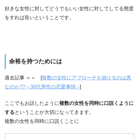
好きな女性に対してどうでもいい女性に対してしてる態度
をすれば良いということです。
余裕を持つためには
過去記事 ＝＞ [
複数の女性にアプローチを掛けるのは悪
なのか?? – 30代男性の恋愛事情 –
]
ここでもお話したように
複数の女性を同時に口説くように
する
ということが大切になってきます。
複数の女性を同時に口説くことに