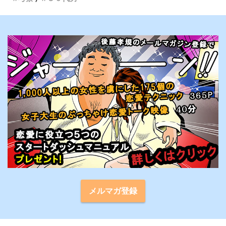
メルマガ登録