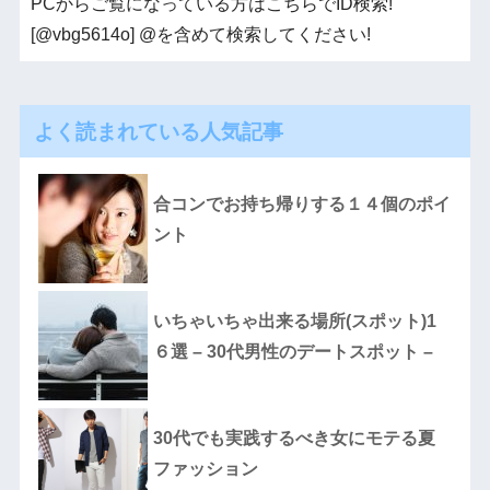
PCからご覧になっている方はこちらでID検索!
[@vbg5614o] @を含めて検索してください!
よく読まれている人気記事
合コンでお持ち帰りする１４個のポイ
ント
いちゃいちゃ出来る場所(スポット)1
６選 – 30代男性のデートスポット –
30代でも実践するべき女にモテる夏
ファッション