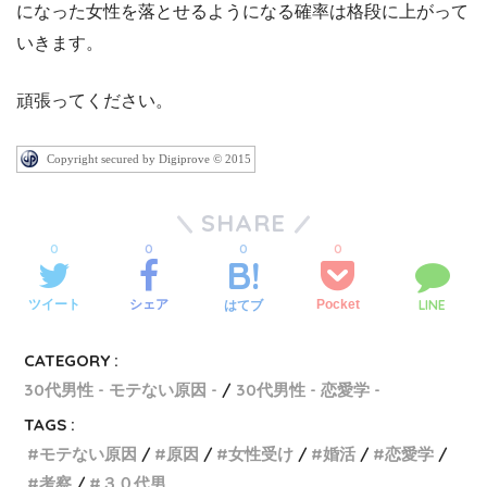
になった女性を落とせるようになる確率は格段に上がって
いきます。
頑張ってください。
Copyright secured by Digiprove © 2015
SHARE
0
0
0
0
LINE
ツイート
シェア
Pocket
はてブ
CATEGORY :
30代男性 - モテない原因 -
30代男性 - 恋愛学 -
TAGS :
モテない原因
原因
女性受け
婚活
恋愛学
考察
３０代男