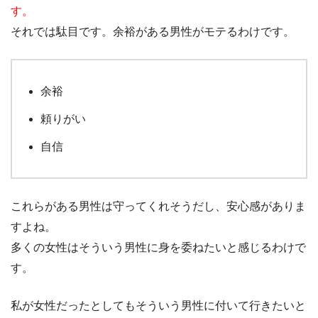
す。
それでは駄目です。余裕がある男性がモテるわけです。
余裕
頼りがい
自信
これらがある男性は守ってくれそうだし、安心感がありま
すよね。
多くの女性はそういう男性に身を委ねたいと感じるわけで
す。
私が女性だったとしてもそういう男性に付いて行きたいと