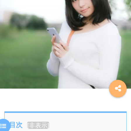
目次
[
非表示
]