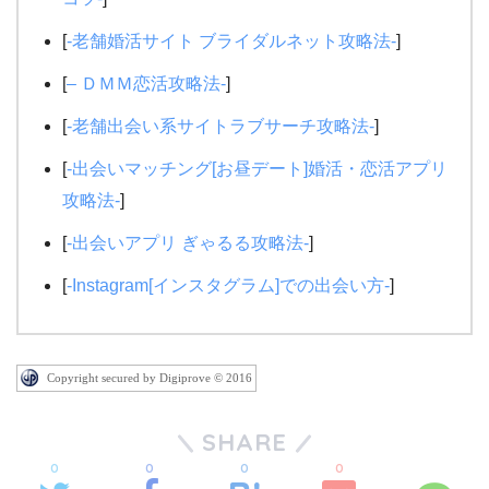
[
-老舗婚活サイト ブライダルネット攻略法-
]
[
– ＤＭＭ恋活攻略法-
]
[
-老舗出会い系サイトラブサーチ攻略法-
]
[
-出会いマッチング[お昼デート]婚活・恋活アプリ
攻略法-
]
[
-出会いアプリ ぎゃるる攻略法-
]
[
-Instagram[インスタグラム]での出会い方-
]
Copyright secured by Digiprove © 2016
SHARE
0
0
0
0