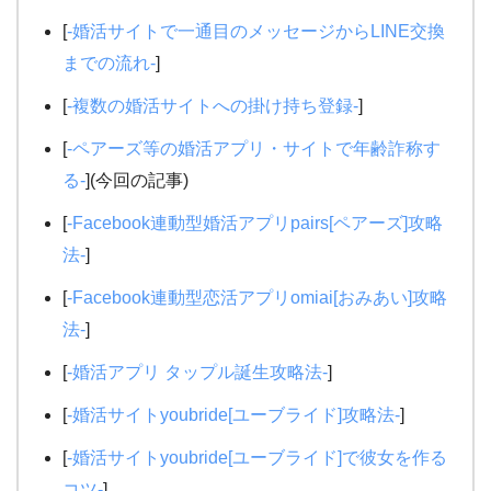
[
-婚活サイトで一通目のメッセージからLINE交換
までの流れ-
]
[
-複数の婚活サイトへの掛け持ち登録-
]
[
-ペアーズ等の婚活アプリ・サイトで年齢詐称す
る-
](今回の記事)
[
-Facebook連動型婚活アプリpairs[ペアーズ]攻略
法-
]
[
-Facebook連動型恋活アプリomiai[おみあい]攻略
法-
]
[
-婚活アプリ タップル誕生攻略法-
]
[
-婚活サイトyoubride[ユーブライド]攻略法-
]
[
-婚活サイトyoubride[ユーブライド]で彼女を作る
コツ-
]