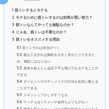
1
筋トレするとモテる
2
モテるために筋トレするのは効率が悪い努力？
3
筋トレなんてやっても無駄なのか？
4
じゃあ、筋トレは不要なのか？
5
筋トレをオススメする理由
5.1
筋トレすれば自信がつく
5.2
服を工夫すれば胸筋を大きく見せたりできるた
め、無駄にはならない
5.3
身体を鍛えたら会話下手な無口でもモテることが
できる
5.4
ダイエットやボディメイクの方法を女性に教える
ことができる
5.5
スキンシップがしやすくなる
5.6
マッチョはイケメンや金持ちよりも少ない
5.7
身体を鍛えるとシンプルな服が似合うようになる