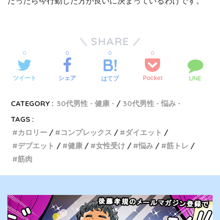
だったら今行動した方が良いに決まっているわけです。
SHARE
0
0
0
0
LINE
ツイート
シェア
Pocket
はてブ
CATEGORY :
30代男性 - 健康 -
30代男性 - 悩み -
TAGS :
カロリー
コンプレックス
ダイエット
デブエット
健康
女性受け
悩み
筋トレ
筋肉