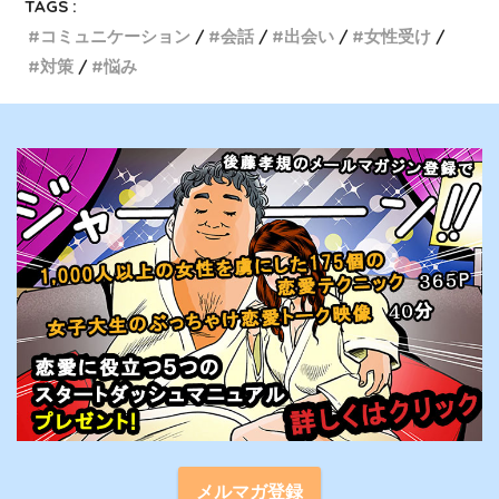
TAGS :
コミュニケーション
会話
出会い
女性受け
対策
悩み
メルマガ登録