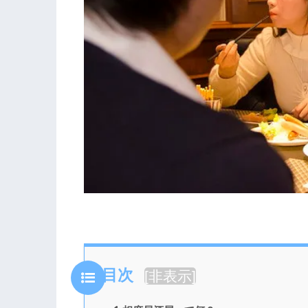
目次
[
非表示
]