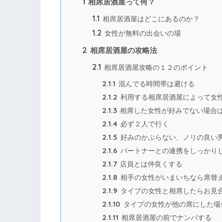
1
相席居酒屋って何？
1.1
相席居酒屋はどこにあるのか？
1.2
女性が無料の出会いの場
2
相席居酒屋の攻略法
2.1
相席居酒屋攻略の１２のポイント
2.1.1
混んでる時間帯は避ける
2.1.2
利用する相席居酒屋によって女
2.1.3
相席した女性が好みでない場合は
2.1.4
必ず２人で行く
2.1.5
好みのかぶらない、ノリの良い
2.1.6
パートナーとの連携をしっかり
2.1.7
店員とは仲良くする
2.1.8
相手の女性がいまいちなら席替
2.1.9
タイプの女性と相席したらお見
2.1.10
タイプの女性が他の席にした場
2.1.11
相席居酒屋の前でナンパする