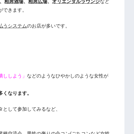
、
相席酒場
、
相席広場
、
オリエンタルラウンジ
など
ができます。
払うシステム
のお店が多いです。
潰ししよう」
などのようなひやかしのような女性が
多くなります。
タとして参加してみるなど、
業種交流会、男性の奢りの合コン(ごちコンなど女性