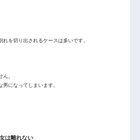
別れを切り出されるケースは多いです。
せん。
な男になってしまいます。
女は離れない