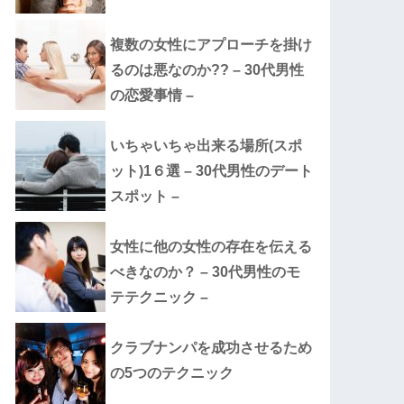
複数の女性にアプローチを掛け
るのは悪なのか?? – 30代男性
の恋愛事情 –
いちゃいちゃ出来る場所(スポ
ット)1６選 – 30代男性のデート
スポット –
女性に他の女性の存在を伝える
べきなのか？ – 30代男性のモ
テテクニック –
クラブナンパを成功させるため
の5つのテクニック