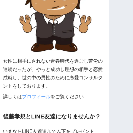
女性に相手にされない青春時代を過ごし苦労の
連続だったが、やっと成功し理想の相手と恋愛
成就し、世の中の男性のために恋愛コンサルタ
ントをしております。
詳しくは
プロフィール
をご覧ください
後藤孝規とLINE友達になりませんか？
いまならLINE友達追加で以下をプレゼント!