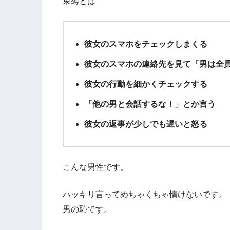
束縛とは
彼女のスマホをチェックしまくる
彼女のスマホの連絡先を見て「男は全
彼女の行動を細かくチェックする
「他の男と会話するな！」とか言う
彼女の返事が少しでも遅いと怒る
こんな男性です。
ハッキリ言ってめちゃくちゃ情けないです。
男の恥です。