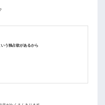
？
という独占欲があるから
の方がたくさんあります。