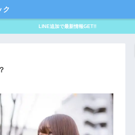
ック
LINE追加で最新情報GET!!
？