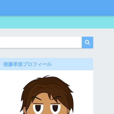
後藤孝規プロフィール