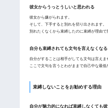
彼女からうっとうしいと思われる
彼女から嫌がられます。
そして、下手すると別れを切り出されます。
別れたくなくから束縛したのに束縛が理由で
自分も束縛されても文句を言えなくなる
自分がすることは相手がしても文句は言えま
ここで文句を言うとわがままで自己中な最低
束縛しないことをお勧めする理由
自分が魅力的になれば束縛しなくても彼