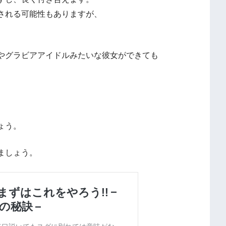
される可能性もありますが、
やグラビアアイドルみたいな彼女ができても
ょう。
ましょう。