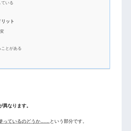
している
メリット
変
ることがある
が異なります。
使っているのどうか……
という部分です。