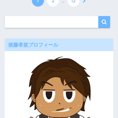
1
2
…
12
後藤孝規プロフィール