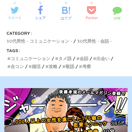
0
0
0
0
LINE
ツイート
シェア
Pocket
はてブ
CATEGORY :
30代男性 - コミュニケーション -
30代男性 - 会話 -
TAGS :
コミュニケーション
タメ語
会話
出会い
合コン
婚活
攻略
敬語
考察