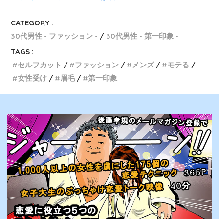
CATEGORY :
30代男性 - ファッション -
30代男性 - 第一印象 -
TAGS :
セルフカット
ファッション
メンズ
モテる
女性受け
眉毛
第一印象