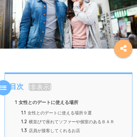
目次
[
非表示
]
1
女性とのデートに使える場所
1.1
女性とのデートに使える場所９選
1.2
横並びで座れてソファーや個室のあるＢＡＲ
1.3
店員が接客してくれるお店