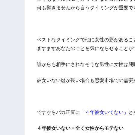
何も響きませんから言うタイミングが重要で
ベストなタイミングで他に女性の影があるこ
ますますあなたのことを気にならせることが
誰からも相手にされなそうな男性に女性は興
彼女いない歴が長い場合も恋愛市場での需要
ですからバカ正直に
「４年彼女いてない」
と
４年彼女いない＝全く女性からモテない