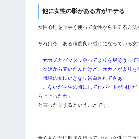
他に女性の影がある方がモテる
女性心理を上手く使って女性からモテる方法
それは今、ある程度良い感じになっている女
「元カノとバッタリ会ってよりを戻そうって
「友達から聞いたんだけど、元カノがよりを
「職場の女にいきなり告白されてさぁ」
「こないだ学生の時にしてたバイトが同じだ
らビビったわ」
と言ったりするということです。
全くあなたに興味を持っていない女性にこう