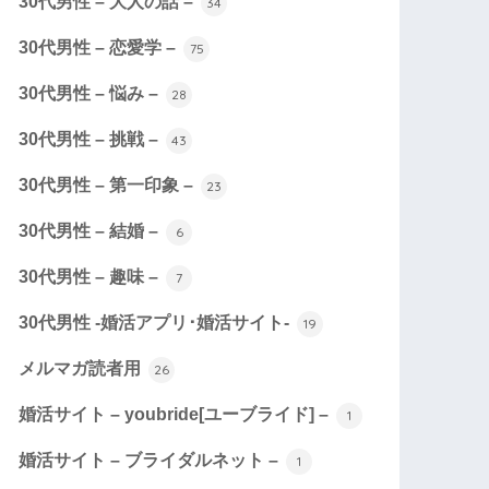
30代男性 – 大人の話 –
34
30代男性 – 恋愛学 –
75
30代男性 – 悩み –
28
30代男性 – 挑戦 –
43
30代男性 – 第一印象 –
23
30代男性 – 結婚 –
6
30代男性 – 趣味 –
7
30代男性 -婚活アプリ･婚活サイト-
19
メルマガ読者用
26
婚活サイト – youbride[ユーブライド] –
1
婚活サイト – ブライダルネット –
1