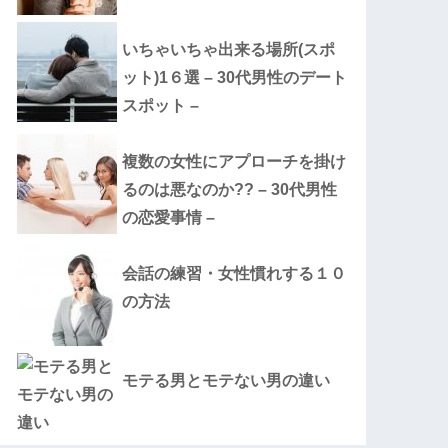
いちゃいちゃ出来る場所(スポ
ット)1６選 – 30代男性のデート
スポット –
複数の女性にアプローチを掛け
るのは悪なのか?? – 30代男性
の恋愛事情 –
会話の練習・女性慣れする１０
の方法
モテる男とモテない男の違い