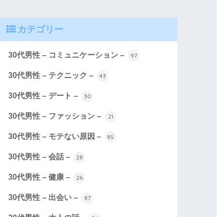
カテゴリー
30代男性 – コミュニケーション –
97
30代男性 – テクニック –
43
30代男性 – デート –
30
30代男性 – ファッション –
21
30代男性 – モテない原因 –
85
30代男性 – 会話 –
28
30代男性 – 健康 –
26
30代男性 – 出会い –
87