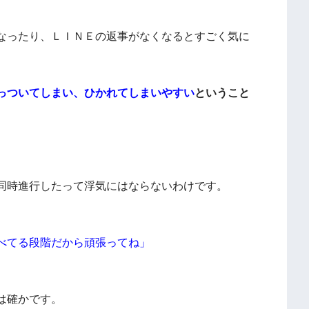
なったり、ＬＩＮＥの返事がなくなるとすごく気に
っついてしまい、ひかれてしまいやすい
ということ
同時進行したって浮気にはならないわけです。
べてる段階だから頑張ってね」
は確かです。