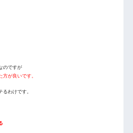
なのですが
た方が良いです。
テるわけです。
る