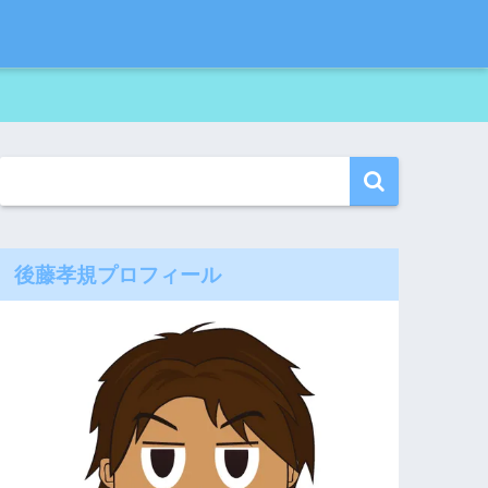
後藤孝規プロフィール