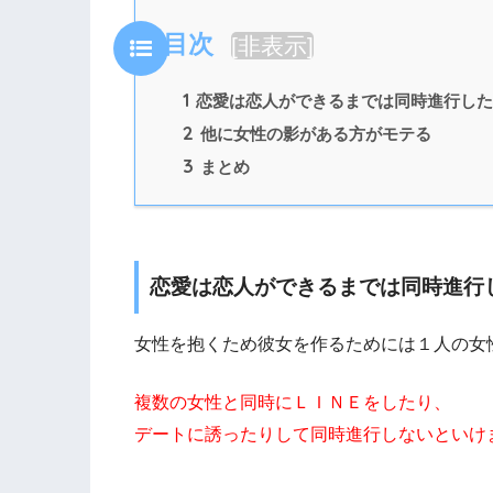
目次
[
非表示
]
1
恋愛は恋人ができるまでは同時進行した
2
他に女性の影がある方がモテる
3
まとめ
恋愛は恋人ができるまでは同時進行
女性を抱くため彼女を作るためには１人の女
複数の女性と同時にＬＩＮＥをしたり、
デートに誘ったりして同時進行しないといけ