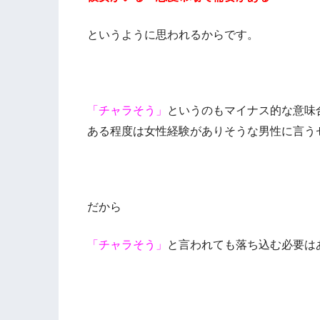
というように思われるからです。
「チャラそう」
というのもマイナス的な意味
ある程度は女性経験がありそうな男性に言う
だから
「チャラそう」
と言われても落ち込む必要は