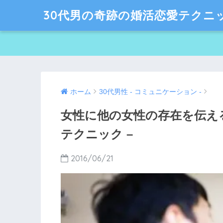
30代男の奇跡の婚活恋愛テクニ
ホーム
30代男性 - コミュニケーション -
女性に他の女性の存在を伝える
テクニック –
2016/06/21