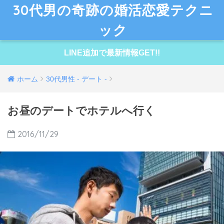
30代男の奇跡の婚活恋愛テクニ
ック
LINE追加で最新情報GET!!
ホーム
30代男性 - デート -
お昼のデートでホテルへ行く
2016/11/29