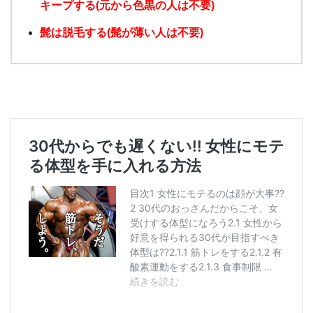
キープする(元から色黒の人は不要)
髭は脱毛する(髭が薄い人は不要)