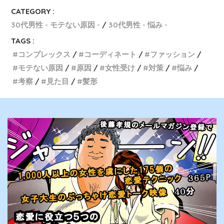
CATEGORY :
30代男性 - モテない原因 -
30代男性 - 悩み -
TAGS :
コンプレックス
コーディネート
ファッション
モテない原因
原因
女性受け
対策
悩み
考察
見た目
髪形