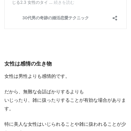
女性は感情の生き物
女性は男性よりも感情的です。
だから、無難な会話ばかりするよりも
いじったり、雑に扱ったりすることが有効な場合がありま
す。
特に美人な女性はいじられることや雑に扱われることが少