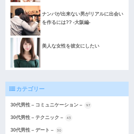
ナンパが出来ない男がリアルに出会い
を作るには?? -大阪編-
美人な女性を彼女にしたい
カテゴリー
30代男性 – コミュニケーション –
97
30代男性 – テクニック –
43
30代男性 – デート –
30