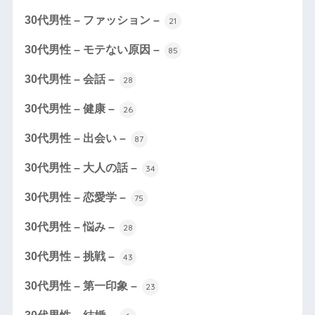
30代男性 – ファッション –
21
30代男性 – モテない原因 –
85
30代男性 – 会話 –
28
30代男性 – 健康 –
26
30代男性 – 出会い –
87
30代男性 – 大人の話 –
34
30代男性 – 恋愛学 –
75
30代男性 – 悩み –
28
30代男性 – 挑戦 –
43
30代男性 – 第一印象 –
23