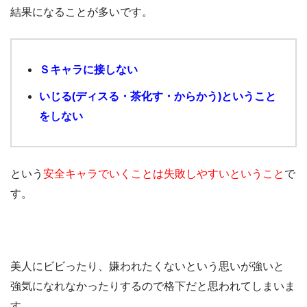
結果になることが多いです。
Ｓキャラに接しない
いじる(ディスる・茶化す・からかう)ということ
をしない
という
安全キャラでいくことは失敗しやすいということ
で
す。
美人にビビったり、嫌われたくないという思いが強いと
強気になれなかったりするので格下だと思われてしまいま
す。