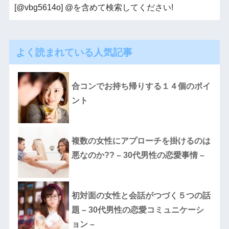
[@vbg5614o] @を含めて検索してください!
よく読まれている人気記事
合コンでお持ち帰りする１４個のポイ
ント
複数の女性にアプローチを掛けるのは
悪なのか?? – 30代男性の恋愛事情 –
初対面の女性と会話がつづく５つの話
題 – 30代男性の恋愛コミュニケーシ
ョン –