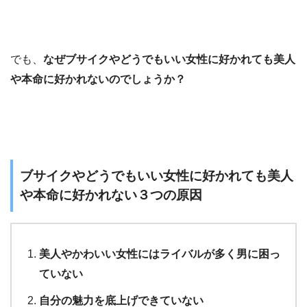
でも、
なぜブサイクやどうでもいい女性に好かれても美人
や本命に好かれないのでしょうか？
ブサイクやどうでもいい女性に好かれても美人
や本命に好かれない３つの原因
美人やかわいい女性にはライバルが多く男に困っ
ていない
自分の魅力を底上げできていない