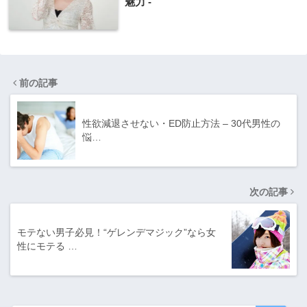
魅力 -
前の記事
性欲減退させない・ED防止方法 – 30代男性の
悩…
次の記事
モテない男子必見！“ゲレンデマジック”なら女
性にモテる …