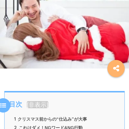
目次
[
非表示
]
1
クリスマス前からの“仕込み”が大事
2
これはダメ！NGワード&NG行動