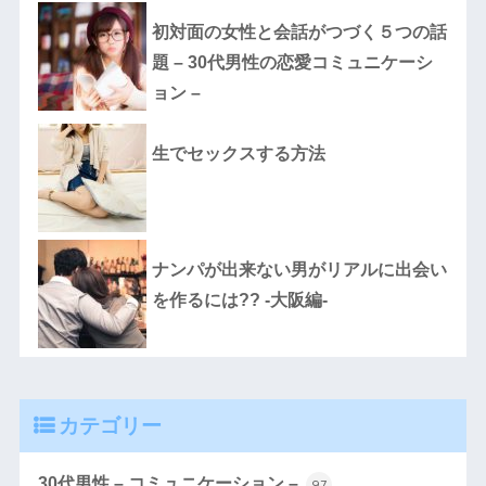
初対面の女性と会話がつづく５つの話
題 – 30代男性の恋愛コミュニケーシ
ョン –
生でセックスする方法
ナンパが出来ない男がリアルに出会い
を作るには?? -大阪編-
カテゴリー
30代男性 – コミュニケーション –
97