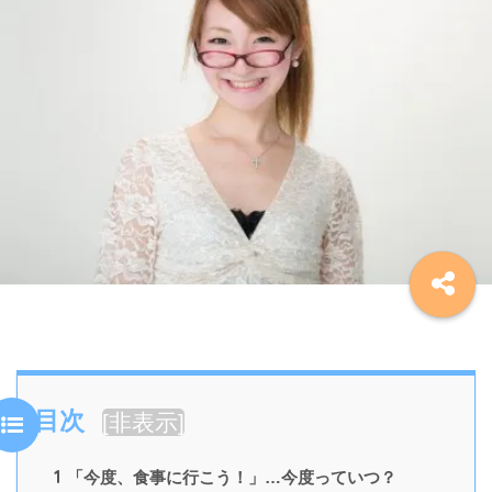
目次
[
非表示
]
1
「今度、食事に行こう！」…今度っていつ？