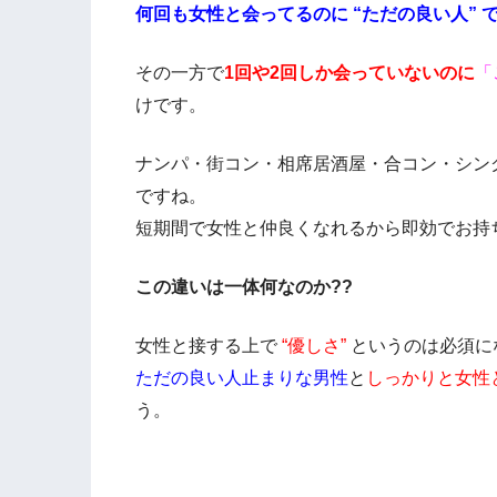
何回も女性と会ってるのに “ただの良い人”
その一方で
1回や2回しか会っていないのに
「
けです。
ナンパ・街コン・相席居酒屋・合コン・シン
ですね。
短期間で女性と仲良くなれるから即効でお持
この違いは一体何なのか??
女性と接する上で
“優しさ”
というのは必須に
ただの良い人止まりな男性
と
しっかりと女性
う。