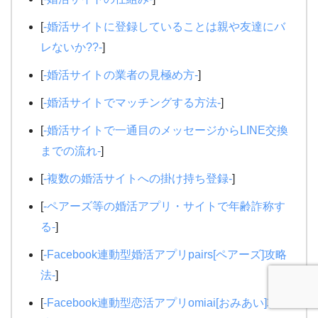
[
-婚活サイトに登録していることは親や友達にバ
レないか??-
]
[
-婚活サイトの業者の見極め方-
]
[
-婚活サイトでマッチングする方法-
]
[
-婚活サイトで一通目のメッセージからLINE交換
までの流れ-
]
[
-複数の婚活サイトへの掛け持ち登録-
]
[
-ペアーズ等の婚活アプリ・サイトで年齢詐称す
る-
]
[
-Facebook連動型婚活アプリpairs[ペアーズ]攻略
法-
]
[
-Facebook連動型恋活アプリomiai[おみあい]攻略