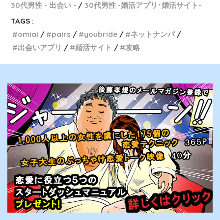
30代男性 - 出会い -
30代男性 -婚活アプリ･婚活サイト-
TAGS :
omiai
pairs
youbride
ネットナンパ
出会いアプリ
婚活サイト
攻略