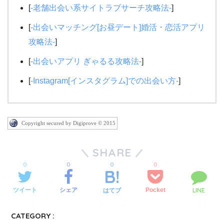
[
-老舗出会い系サイトラブサーチ攻略法-
]
[
-出会いマッチング[お昼デート]婚活・恋活アプリ
攻略法-
]
[
-出会いアプリ ぎゃるる攻略法-
]
[
-Instagram[インスタグラム]での出会い方-
]
Copyright secured by Digiprove © 2015
SHARE
0
0
0
0
LINE
ツイート
シェア
Pocket
はてブ
CATEGORY :